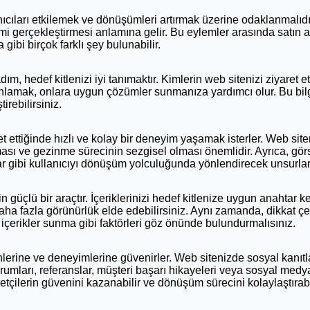
anıcıları etkilemek ve dönüşümleri artırmak üzerine odaklanmalıdı
mi gerçekleştirmesi anlamına gelir. Bu eylemler arasında satın a
gibi birçok farklı şey bulunabilir.
m, hedef kitlenizi iyi tanımaktır. Kimlerin web sitenizi ziyaret etti
 anlamak, onlara uygun çözümler sunmanıza yardımcı olur. Bu bilgi
tirebilirsiniz.
ret ettiğinde hızlı ve kolay bir deneyim yaşamak isterler. Web site
ası ve gezinme sürecinin sezgisel olması önemlidir. Ayrıca, görsel
ar gibi kullanıcıyı dönüşüm yolculuğunda yönlendirecek unsurlar
in güçlü bir araçtır. İçeriklerinizi hedef kitlenize uygun anahtar 
 fazla görünürlük elde edebilirsiniz. Aynı zamanda, dikkat çekici
i içerikler sunma gibi faktörleri göz önünde bulundurmalısınız.
cihlerine ve deneyimlerine güvenirler. Web sitenizde sosyal kanı
 yorumları, referanslar, müşteri başarı hikayeleri veya sosyal medy
etçilerin güvenini kazanabilir ve dönüşüm sürecini kolaylaştırabil