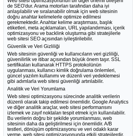
Web sitesi optimizasyonunun bir diğer önemli bileşeni
de SEO'dur. Arama motorları tarafından daha iyi
anlaşılabilir ve sıralanabilir olmak için web sitesinin
doğru anahtar kelimelerle optimize edilmesi
gerekmektedir. Anahtar kelime araştırması, başlık
etiketleri, meta açıklamaları, URL yapılandırması, içerik
optimizasyonu ve backlink oluşturma gibi stratejilerle
web sitesi SEO açısından iyileştirilebilir.
Güvenlik ve Veri Gizliliği
Web sitesinin güvenliği ve kullanıcıların veri gizliliği,
güvenilirlik ve itibar açısından büyük önem taşır. SSL
sertifikaları kullanarak HTTPS protokolünün
uygulanması, kullanıcı kimlik doğrulama önlemleri,
güncel yazılım kullanımı ve düzenli veri yedeklemesi
gibi adımlarla web sitesi güvenliği artırılabilir.
Analitik ve Veri Yorumlama
Web sitesi optimizasyonu sürecinde analitik verilerin
düzenli olarak takip edilmesi önemlidir. Google Analytics
ve diğer analitik araçlar, web sitesi performansını
izlemek ve zayıf noktaları tespit etmek için kullanılabilir.
Bu verilerin doğru bir şekilde yorumlanması, web
sitesinin daha da geliştirilmesi için önemlidir. A/B
testleri, dönüşüm optimizasyonu ve veri odaklı karar
verme, web sitesi optimizasyonunda etkili stratejilerdir.