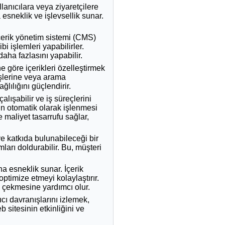
llanıcılara veya ziyaretçilere
 esneklik ve işlevsellik sunar.
içerik yönetim sistemi (CMS)
i işlemleri yapabilirler.
 daha fazlasını yapabilir.
ne göre içerikleri özelleştirmek
rişlerine veya arama
ğlılığını güçlendirir.
alışabilir ve iş süreçlerini
rin otomatik olarak işlenmesi
e maliyet tasarrufu sağlar,
ve katkıda bulunabileceği bir
rmları doldurabilir. Bu, müşteri
 esneklik sunar. İçerik
ptimize etmeyi kolaylaştırır.
k çekmesine yardımcı olur.
ıcı davranışlarını izlemek,
 sitesinin etkinliğini ve