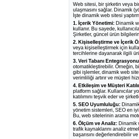
Web sitesi, bir şirketin veya bi
ulaşmasını sağlar. Dinamik (yön
İşte dinamik web sitesi yaptır
1. İçerik Yönetimi:
Dinamik web
kullanır. Bu sayede, kullanıcıl
Şirketler, güncel ürün bilgilerin
2. Kişiselleştirme ve İçerik Ö
veya kişiselleştirmek için kulla
tercihlerine dayanarak ilgili ür
3. Veri Tabanı Entegrasyonu 
otomatikleştirebilir. Örneğin, 
gibi işlemler, dinamik web sites
verimliliği artırır ve müşteri hizm
4. Etkileşim ve Müşteri Katılı
platform sağlar. Kullanıcılar yo
katılımını teşvik eder ve şirket
5. SEO Uyumluluğu:
Dinamik 
yönetim sistemleri, SEO en iyi
Bu, web sitelerinin arama moto
6. Ölçüm ve Analiz:
Dinamik we
trafik kaynaklarını analiz etme
başarısını değerlendirebilir ve 