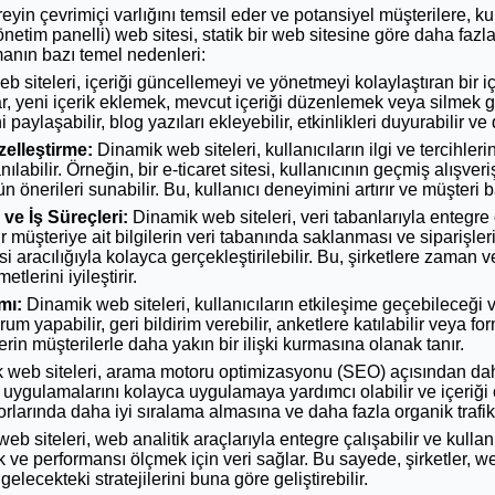
reyin çevrimiçi varlığını temsil eder ve potansiyel müşterilere, ku
etim panelli) web sitesi, statik bir web sitesine göre daha fazla
manın bazı temel nedenleri:
 siteleri, içeriği güncellemeyi ve yönetmeyi kolaylaştıran bir 
ar, yeni içerik eklemek, mevcut içeriği düzenlemek veya silmek gib
i paylaşabilir, blog yazıları ekleyebilir, etkinlikleri duyurabilir ve
zelleştirme:
Dinamik web siteleri, kullanıcıların ilgi ve tercihleri
nılabilir. Örneğin, bir e-ticaret sitesi, kullanıcının geçmiş alışve
ün önerileri sunabilir. Bu, kullanıcı deneyimini artırır ve müşteri ba
ve İş Süreçleri:
Dinamik web siteleri, veri tabanlarıyla entegre ç
bir müşteriye ait bilgilerin veri tabanında saklanması ve siparişle
i aracılığıyla kolayca gerçekleştirilebilir. Bu, şirketlere zaman v
etlerini iyileştirir.
mı:
Dinamik web siteleri, kullanıcıların etkileşime geçebileceği 
rum yapabilir, geri bildirim verebilir, anketlere katılabilir veya fo
lerin müşterilerle daha yakın bir ilişki kurmasına olanak tanır.
web siteleri, arama motoru optimizasyonu (SEO) açısından daha
 uygulamalarını kolayca uygulamaya yardımcı olabilir ve içeriği o
rlarında daha iyi sıralama almasına ve daha fazla organik trafi
b siteleri, web analitik araçlarıyla entegre çalışabilir ve kullan
k ve performansı ölçmek için veri sağlar. Bu sayede, şirketler, web
gelecekteki stratejilerini buna göre geliştirebilir.