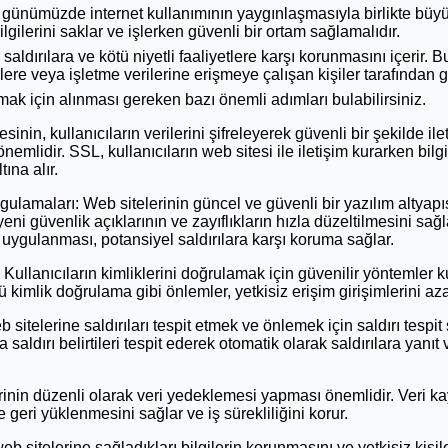
ği, günümüzde internet kullanımının yaygınlaşmasıyla birlikte b
bilgilerini saklar ve işlerken güvenli bir ortam sağlamalıdır.
aldırılara ve kötü niyetli faaliyetlere karşı korunmasını içerir. Bu 
rilere veya işletme verilerine erişmeye çalışan kişiler tarafından ge
k için alınması gereken bazı önemli adımları bulabilirsiniz.
esinin, kullanıcıların verilerini şifreleyerek güvenli bir şekilde i
önemlidir. SSL, kullanıcıların web sitesi ile iletişim kurarken bilg
tına alır.
lamaları: Web sitelerinin güncel ve güvenli bir yazılım altyapı
yeni güvenlik açıklarının ve zayıflıkların hızla düzeltilmesini sa
uygulanması, potansiyel saldırılara karşı koruma sağlar.
ullanıcıların kimliklerini doğrulamak için güvenilir yöntemler kul
ü kimlik doğrulama gibi önlemler, yetkisiz erişim girişimlerini az
b sitelerine saldırıları tespit etmek ve önlemek için saldırı tespit 
 saldırı belirtileri tespit ederek otomatik olarak saldırılara yanıt 
rinin düzenli olarak veri yedeklemesi yapması önemlidir. Veri
e geri yüklenmesini sağlar ve iş sürekliliğini korur.
n web sitelerine sağladıkları bilgilerin korunmasını ve yetkisiz kiş