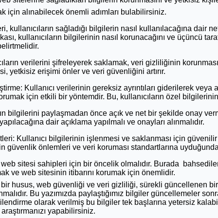
ak için alınabilecek önemli adımları bulabilirsiniz.
ri, kullanıcıların sağladığı bilgilerin nasıl kullanılacağına dair net
tikası, kullanıcıların bilgilerinin nasıl korunacağını ve üçüncü tara
lirtmelidir.
ların verilerini şifreleyerek saklamak, veri gizliliğinin korunmas
, yetkisiz erişimi önler ve veri güvenliğini artırır.
tirme: Kullanıcı verilerinin gereksiz ayrıntıları giderilerek veya 
korumak için etkili bir yöntemdir. Bu, kullanıcıların özel bilgileri
rın bilgilerini paylaşmadan önce açık ve net bir şekilde onay ve
e yapılacağına dair açıklama yapılmalı ve onayları alınmalıdır.
eri: Kullanıcı bilgilerinin işlenmesi ve saklanması için güvenilir
erin güvenlik önlemleri ve veri koruması standartlarına uyduğund
, web sitesi sahipleri için bir öncelik olmalıdır. Burada bahsedi
ak ve web sitesinin itibarını korumak için önemlidir.
 husus, web güvenliği ve veri gizliliği, sürekli güncellenen bir s
unmalıdır. Bu yazımızda paylaştığımız bilgiler güncellemeler son
gilendirme olarak verilmiş bu bilgiler tek başlarına yetersiz kalabil
 araştırmanızı yapabilirsiniz.