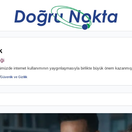
k
iği
ünümüzde internet kullanımının yaygınlaşmasıyla birlikte büyük önem kazanmışt
Güvenlik ve Gizlilik