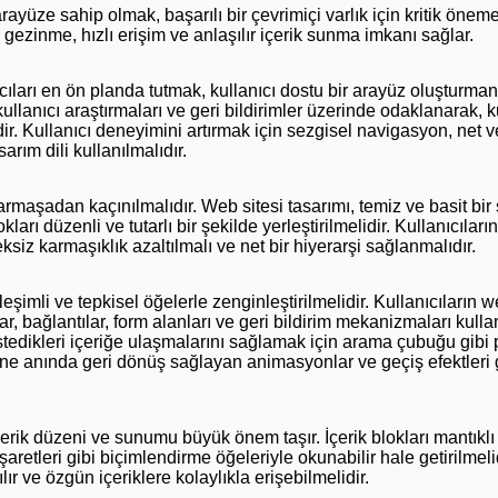
rayüze sahip olmak, başarılı bir çevrimiçi varlık için kritik öneme
a gezinme, hızlı erişim ve anlaşılır içerik sunma imkanı sağlar.
cıları en ön planda tutmak, kullanıcı dostu bir arayüz oluşturman
, kullanıcı araştırmaları ve geri bildirimler üzerinde odaklanarak, ku
r. Kullanıcı deneyimini artırmak için sezgisel navigasyon, net ve a
sarım dili kullanılmalıdır.
armaşadan kaçınılmalıdır. Web sitesi tasarımı, temiz ve basit bir
ları düzenli ve tutarlı bir şekilde yerleştirilmelidir. Kullanıcıların 
eksiz karmaşıklık azaltılmalı ve net bir hiyerarşi sağlanmalıdır.
leşimli ve tepkisel öğelerle zenginleştirilmelidir. Kullanıcıların w
, bağlantılar, form alanları ve geri bildirim mekanizmaları kullan
e istedikleri içeriğe ulaşmalarını sağlamak için arama çubuğu gibi 
rine anında geri dönüş sağlayan animasyonlar ve geçiş efektleri g
erik düzeni ve sunumu büyük önem taşır. İçerik blokları mantıklı 
işaretleri gibi biçimlendirme öğeleriyle okunabilir hale getirilmelid
ır ve özgün içeriklere kolaylıkla erişebilmelidir.