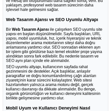
ve mesaj dili oluşturulması daha sağlıklı sonuç verir. Bu
yaklaşım, profesyonel web tasarım sürecinin daha
işlevsel hale gelmesini sağlar.
Web Tasarım Ajansı ve SEO Uyumlu Altyapı
Bir
Web Tasarım Ajansı
ile çalışırken SEO uyumlu site
yapısı en baştan düşünülmelidir. Sayfa başlıkları, URL
yapısı, mobil uyumluluk, hız, içerik hiyerarşisi ve teknik
düzenlemeler arama motorlarının siteyi daha doğru
anlamasına yardımcı olur. SEO sonradan eklenen ayrı
bir işlem gibi görülürse bazı temel eksikler proje yayına
alındıktan sonra fark edilebilir. Bu nedenle tasarım ve
SEO aynı plan içinde ele alınmalıdır.
SEO uyumlu altyapı, kullanıcının sayfada rahat
gezinmesini de destekler. Açık başlıklar, anlaşılır
paragraflar ve doğru konumlandırılmış çağrı alanları
ziyaretçinin karar sürecini kolaylaştırır. Web sitesi
hazırlanırken yalnızca arama motoru değil, gerçek
kullanıcı davranışı da dikkate alınmalıdır. Bu denge,
organik görünürlüğün ve kullanıcı deneyimi kalitesinin
birlikte gelişmesine yardımcı olur.
Mobil Uyum ve Kullanıcı Deneyimi Nasıl