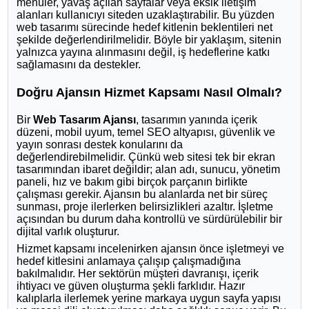
menüler, yavaş açılan sayfalar veya eksik iletişim
alanları kullanıcıyı siteden uzaklaştırabilir. Bu yüzden
web tasarımı sürecinde hedef kitlenin beklentileri net
şekilde değerlendirilmelidir. Böyle bir yaklaşım, sitenin
yalnızca yayına alınmasını değil, iş hedeflerine katkı
sağlamasını da destekler.
Doğru Ajansın Hizmet Kapsamı Nasıl Olmalı?
Bir
Web Tasarım Ajansı
, tasarımın yanında içerik
düzeni, mobil uyum, temel SEO altyapısı, güvenlik ve
yayın sonrası destek konularını da
değerlendirebilmelidir. Çünkü web sitesi tek bir ekran
tasarımından ibaret değildir; alan adı, sunucu, yönetim
paneli, hız ve bakım gibi birçok parçanın birlikte
çalışması gerekir. Ajansın bu alanlarda net bir süreç
sunması, proje ilerlerken belirsizlikleri azaltır. İşletme
açısından bu durum daha kontrollü ve sürdürülebilir bir
dijital varlık oluşturur.
Hizmet kapsamı incelenirken ajansın önce işletmeyi ve
hedef kitlesini anlamaya çalışıp çalışmadığına
bakılmalıdır. Her sektörün müşteri davranışı, içerik
ihtiyacı ve güven oluşturma şekli farklıdır. Hazır
kalıplarla ilerlemek yerine markaya uygun sayfa yapısı