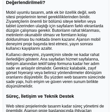
Değerlendirilmeli?
Mobil uyumlu tasarım, artık ek bir özellik değil, web
sitesi projelerinin temel gerekliliklerinden biridir.
Ziyaretçilerin önemli bir bölümü siteye telefon veya
tablet üzerinden ulaştığı için sayfaların farklı ekranlarda
düzgün çalışması gerekir. Butonların rahat tıklanması,
metinlerin okunabilir olması ve formların kolay
doldurulması bu noktada önem kazanır. Ajansın mobil
deneyimi proje başında test etmesi, yayın sonrası
kullanıcı kayıplarını azaltır.
Kullanıcı deneyimi, ziyaretçinin sitede ne kadar rahat
ilerlediğini gösterir. Ana sayfadan hizmet sayfalarına,
iletişim alanından teklif talep formuna kadar her adım
sade ve anlaşılır olmalıdır. Gereksiz kalabalık, zayıf
görsel hiyerarşi veya belirsiz yönlendirmeler dönüşüm
oranlarını düşürebilir. Bu yüzden web tasarımı sürecinde
sade yapı, hızlı erişim ve güven veren sunum birlikte
düşünülmelidir.
Süreç, İletişim ve Teknik Destek
Web sitesi projelerinde tasarım kadar süreç yönetimi de
önemlidir. Ajansın proje başlangıcında ihtiyaçları