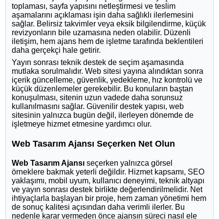
toplaması, sayfa yapısını netleştirmesi ve teslim
aşamalarını açıklaması işin daha sağlıklı ilerlemesini
sağlar. Belirsiz takvimler veya eksik bilgilendirme, küçük
revizyonların bile uzamasına neden olabilir. Düzenli
iletişim, hem ajans hem de işletme tarafında beklentileri
daha gerçekçi hale getirir.
Yayın sonrası teknik destek de seçim aşamasında
mutlaka sorulmalıdır. Web sitesi yayına alındıktan sonra
içerik güncelleme, güvenlik, yedekleme, hız kontrolü ve
küçük düzenlemeler gerekebilir. Bu konuların baştan
konuşulması, sitenin uzun vadede daha sorunsuz
kullanılmasını sağlar. Güvenilir destek yapısı, web
sitesinin yalnızca bugün değil, ilerleyen dönemde de
işletmeye hizmet etmesine yardımcı olur.
Web Tasarım Ajansı Seçerken Net Olun
Web Tasarım Ajansı
seçerken yalnızca görsel
örneklere bakmak yeterli değildir. Hizmet kapsamı, SEO
yaklaşımı, mobil uyum, kullanıcı deneyimi, teknik altyapı
ve yayın sonrası destek birlikte değerlendirilmelidir. Net
ihtiyaçlarla başlayan bir proje, hem zaman yönetimi hem
de sonuç kalitesi açısından daha verimli ilerler. Bu
nedenle karar vermeden önce ajansın süreci nasıl ele