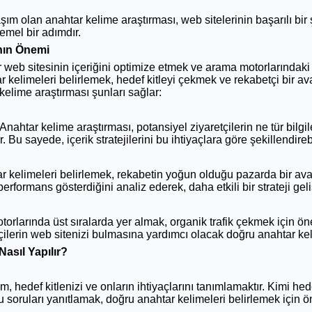
klaşım olan anahtar kelime araştırması, web sitelerinin başarılı bi
temel bir adımdır.
nın Önemi
r web sitesinin içeriğini optimize etmek ve arama motorlarındaki 
ar kelimeleri belirlemek, hedef kitleyi çekmek ve rekabetçi bir av
 kelime araştırması şunları sağlar:
 Anahtar kelime araştırması, potansiyel ziyaretçilerin ne tür bilgi
Bu sayede, içerik stratejilerini bu ihtiyaçlara göre şekillendirebi
 kelimeleri belirlemek, rekabetin yoğun olduğu pazarda bir avan
rformans gösterdiğini analiz ederek, daha etkili bir strateji gelişt
otorlarında üst sıralarda yer almak, organik trafik çekmek için ön
tçilerin web sitenizi bulmasına yardımcı olacak doğru anahtar ke
asıl Yapılır?
ım, hedef kitlenizi ve onların ihtiyaçlarını tanımlamaktır. Kimi h
u soruları yanıtlamak, doğru anahtar kelimeleri belirlemek için ö