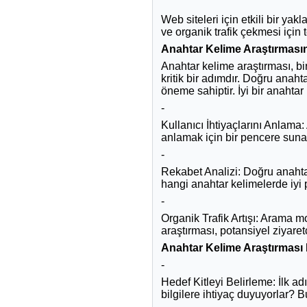
Web siteleri için etkili bir ya
ve organik trafik çekmesi için 
Anahtar Kelime Araştırması
Anahtar kelime araştırması, bi
kritik bir adımdır. Doğru anaht
öneme sahiptir. İyi bir anahtar
-
Kullanıcı İhtiyaçlarını Anlama:
anlamak için bir pencere sunar. 
-
Rekabet Analizi: Doğru anahtar
hangi anahtar kelimelerde iyi pe
-
Organik Trafik Artışı: Arama m
araştırması, potansiyel ziyare
Anahtar Kelime Araştırması N
-
Hedef Kitleyi Belirleme: İlk ad
bilgilere ihtiyaç duyuyorlar? B