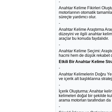
-
Anahtar Kelime Fikirleri Oluştur
motorlarının otomatik tamamlama 
süreçte yardımcı olur.
-
Anahtar Kelime Araştırma Araçl
düzeyini ve ilgili anahtar kel
araçlar bu konuda faydalıdır.
-
Anahtar Kelime Seçimi: Araştı
hacmi hem de düşük rekabet dü
Etkili Bir Anahtar Kelime Str
-
Anahtar Kelimelerin Doğru Yerl
ve içerik alt başlıklarına strat
-
İçerik Oluşturma: Anahtar kelime
kelimeleri doğal bir şekilde k
arama motorları tarafından da 
-