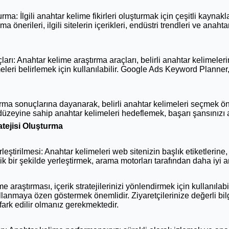
ma: İlgili anahtar kelime fikirleri oluşturmak için çeşitli kaynakl
önerileri, ilgili sitelerin içerikleri, endüstri trendleri ve anaht
arı: Anahtar kelime araştırma araçları, belirli anahtar kelimele
imeleri belirlemek için kullanılabilir. Google Ads Keyword Plann
rma sonuçlarına dayanarak, belirli anahtar kelimeleri seçmek 
zeyine sahip anahtar kelimeleri hedeflemek, başarı şansınızı ar
atejisi Oluşturma
eştirilmesi: Anahtar kelimeleri web sitenizin başlık etiketlerine
ejik bir şekilde yerleştirmek, arama motorları tarafından daha iyi 
 araştırması, içerik stratejilerinizi yönlendirmek için kullanılabil
ullanmaya özen göstermek önemlidir. Ziyaretçilerinize değerli b
fark edilir olmanız gerekmektedir.