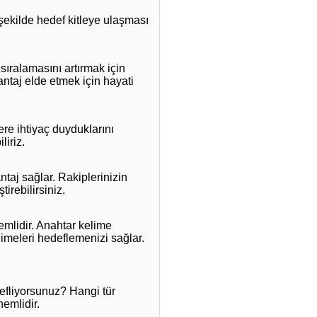
r şekilde hedef kitleye ulaşması
sıralamasını artırmak için
antaj elde etmek için hayati
lere ihtiyaç duyduklarını
liriz.
taj sağlar. Rakiplerinizin
irebilirsiniz.
emlidir. Anahtar kelime
limeleri hedeflemenizi sağlar.
edefliyorsunuz? Hangi tür
nemlidir.