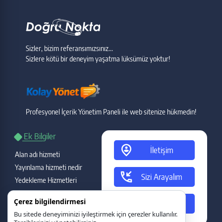
Sizler, bizim referansımızsınız...
Sizlere kötü bir deneyim yaşatma lüksümüz yoktur!
Profesyonel İçerik Yönetim Paneli ile web sitenize hükmedin!
Ek Bilgiler
person_pin_circle
İletişim
Alan adı hizmeti
Yayınlama hizmeti nedir
phone_callback
Sizi Arayalım
Yedekleme Hizmetleri
Garanti ve destek
ads_click
Çerez bilgilendirmesi
Teklif Talebi
Gecikme durumu
Bu sitede deneyiminizi iyileştirmek için çerezler kullanılır.
Yasal Bilgiler