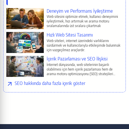
Reddit
İlgili Sayfalar
Deneyim ve Performans İyileştirme
Pinterest
Web sitesini optimize etmek, kullanıcı deneyimini
iyileştirmek, hızı artırmak ve arama motoru
sıralamalarında üst sıralara çıkartmak
E-Mail
Hızlı Web Sitesi Tasarımı
Web siteleri, internet üzerindeki varlıklarını
sürdürmek ve kullanıcılarıyla etkileşimde bulunmak
Copy
için vazgeçilmez araçlardır.
İçerik Pazarlaması ve SEO İlişkisi
İnternet dünyasında, web sitelerinin başarılı
olabilmesi için hem içerik pazarlaması hem de
arama motoru optimizasyonu (SEO) stratejileri
birbirinden ayrı düşünülemez.
SEO