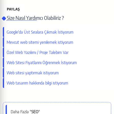
PAYLAŞ
Size Nasıl Yardımcı Olabiliriz ?
Bu sayfayı paylaş
Google'da Üst Sıralara Çıkmak İstiyorum
X (Twitter)
Mevcut web sitemi yenilemek istiyorum
Özel Web Yazılımı / Proje Talebim Var
Facebook
Web Sitesi Fiyatlarını Öğrenmek İstiyorum
LinkedIn
Web sitesi yaptırmak istiyorum
Web tasarım hakkında bilgi istiyorum
WhatsApp
Telegram
Daha Fazla "
SEO
"