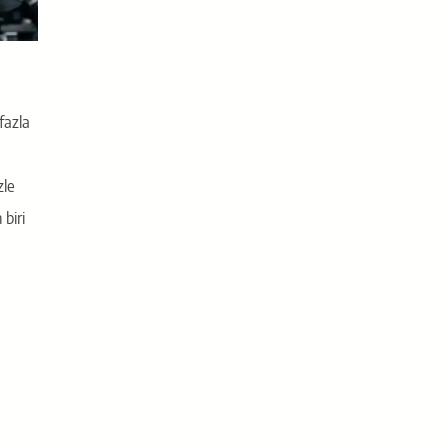
fazla
zle
 biri