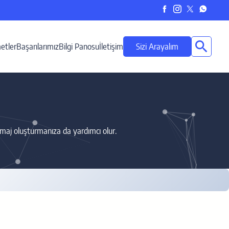
etler
Başarılarımız
Bilgi Panosu
İletişim
Sizi Arayalım
imaj oluşturmanıza da yardımcı olur.