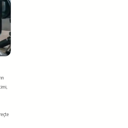
ın
imi,
üreçte