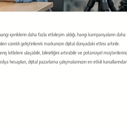
ngi içeriklerin daha fazla etkileşim aldığı, hangi kampanyaların daha 
ri sürekli geliştirilerek markanızın dijital dünyadaki etkisi artırılır.
lelere ulaşabilir, bilinirliğini artırabilir ve potansiyel müşterilerini
dya hesapları, dijital pazarlama çalışmalarınızın en etkili kanallarından