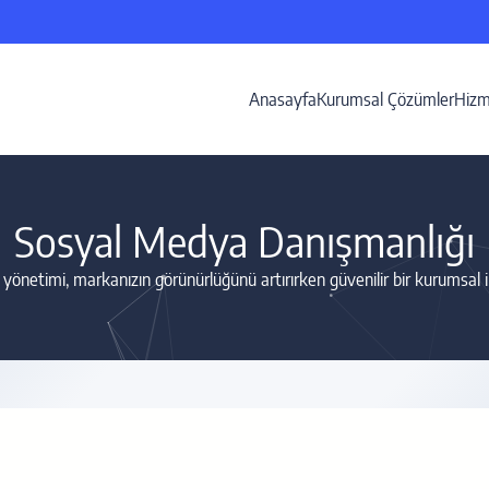
Anasayfa
Kurumsal Çözümler
Hizm
Sosyal Medya Danışmanlığı
önetimi, markanızın görünürlüğünü artırırken güvenilir bir kurumsal 