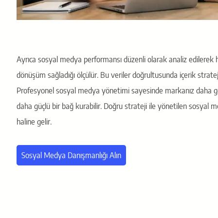
Ayrıca sosyal medya performansı düzenli olarak analiz edilerek ha
dönüşüm sağladığı ölçülür. Bu veriler doğrultusunda içerik stratejile
Profesyonel sosyal medya yönetimi sayesinde markanız daha geniş kit
daha güçlü bir bağ kurabilir. Doğru strateji ile yönetilen sosyal me
haline gelir.
Sosyal Medya Danışmanlığı Alın