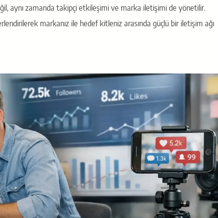
, aynı zamanda takipçi etkileşimi ve marka iletişimi de yönetilir.
rlendirilerek markanız ile hedef kitleniz arasında güçlü bir iletişim ağı