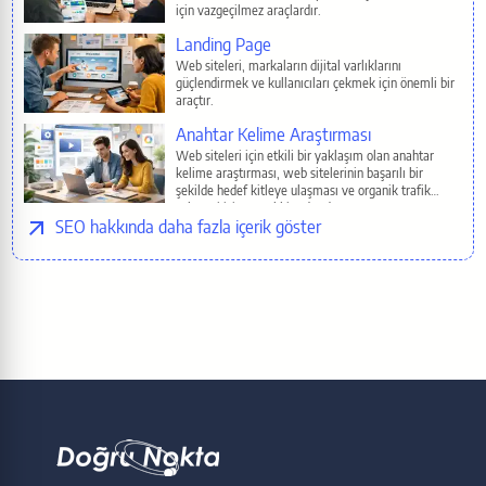
için vazgeçilmez araçlardır.
E-Mail
Landing Page
Web siteleri, markaların dijital varlıklarını
güçlendirmek ve kullanıcıları çekmek için önemli bir
Copy
araçtır.
Anahtar Kelime Araştırması
Web siteleri için etkili bir yaklaşım olan anahtar
kelime araştırması, web sitelerinin başarılı bir
şekilde hedef kitleye ulaşması ve organik trafik
çekmesi için temel bir adımdır.
SEO