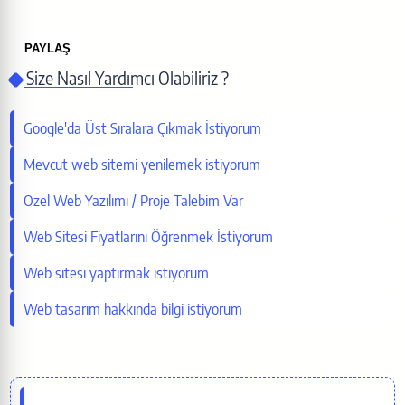
PAYLAŞ
Size Nasıl Yardımcı Olabiliriz ?
Bu sayfayı paylaş
Google'da Üst Sıralara Çıkmak İstiyorum
X (Twitter)
Mevcut web sitemi yenilemek istiyorum
Özel Web Yazılımı / Proje Talebim Var
Facebook
Web Sitesi Fiyatlarını Öğrenmek İstiyorum
LinkedIn
Web sitesi yaptırmak istiyorum
Web tasarım hakkında bilgi istiyorum
WhatsApp
Telegram