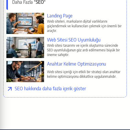
Daha Fazla "
SEO
"
Reddit
İlgili Sayfalar
Landing Page
Pinterest
Web siteleri, markaların dijital varlıklarını
güçlendirmek ve kullanıcıları çekmek için önemli bir
araçtır.
E-Mail
Web Sitesi SEO Uyumluluğu
Web sitesi tasarımı ve içerik oluşturma sürecinde
SEO uyumluluğunun göz ardı edilmemesi büyük bir
Copy
öneme sahiptir.
Anahtar Kelime Optimizasyonu
Web sitesi içeriği için etkili bir strateji olan anahtar
kelime optimizasyonu dikkatlice uygulanmalıdır.
SEO