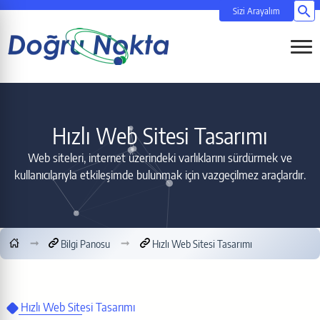
Si
Menüy
Hızlı Web Sitesi Tasarımı
Web siteleri, internet üzerindeki varlıklarını sürdürmek ve
kullanıcılarıyla etkileşimde bulunmak için vazgeçilmez araçlardır.
Bilgi Panosu
Hızlı Web Sitesi Tasarımı
Hızlı Web Sitesi Tasarımı