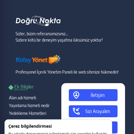
Sizler, bizim referansımızsınız...
Sizlere kötü bir deneyim yaşatma lüksümüz yoktur!
Profesyonel İçerik Yönetim Paneli ile web sitenize hükmedin!
Ek Bilgiler
person_pin_circle
İletişim
Alan adı hizmeti
Yayınlama hizmeti nedir
phone_callback
Sizi Arayalım
Yedekleme Hizmetleri
Garanti ve destek
ads_click
Çerez bilgilendirmesi
Teklif Talebi
Gecikme durumu
Bu sitede deneyiminizi iyileştirmek için çerezler kullanılır.