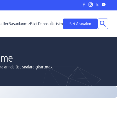
etler
Başarılarımız
Bilgi Panosu
İletişim
Sizi Arayalım
rme
malarında üst sıralara çıkartmak