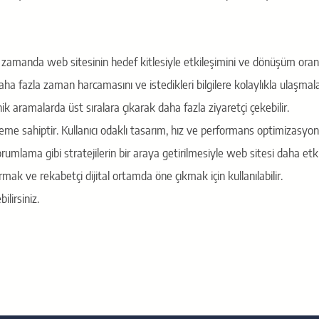
ı zamanda web sitesinin hedef kitlesiyle etkileşimini ve dönüşüm oranl
 daha fazla zaman harcamasını ve istedikleri bilgilere kolaylıkla ulaşmala
 aramalarda üst sıralara çıkarak daha fazla ziyaretçi çekebilir.
neme sahiptir. Kullanıcı odaklı tasarım, hız ve performans optimizasyon
orumlama gibi stratejilerin bir araya getirilmesiyle web sitesi daha etkil
ırmak ve rekabetçi dijital ortamda öne çıkmak için kullanılabilir.
lirsiniz.