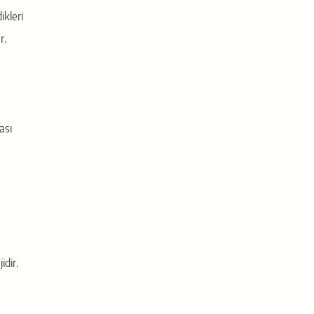
ikleri
r.
ası
idir.