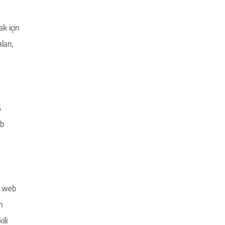
k için
arı,
S
eb
r, web
n
ili