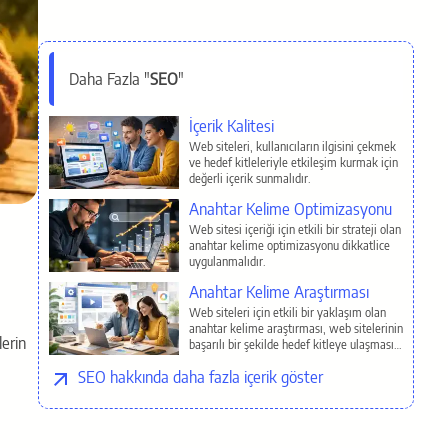
Daha Fazla "
SEO
"
İlgili Sayfalar
İçerik Kalitesi
Web siteleri, kullanıcıların ilgisini çekmek
ve hedef kitleleriyle etkileşim kurmak için
değerli içerik sunmalıdır.
Anahtar Kelime Optimizasyonu
Web sitesi içeriği için etkili bir strateji olan
anahtar kelime optimizasyonu dikkatlice
uygulanmalıdır.
Anahtar Kelime Araştırması
Web siteleri için etkili bir yaklaşım olan
anahtar kelime araştırması, web sitelerinin
lerin
başarılı bir şekilde hedef kitleye ulaşması
ve organik trafik çekmesi için temel bir
SEO
adımdır.