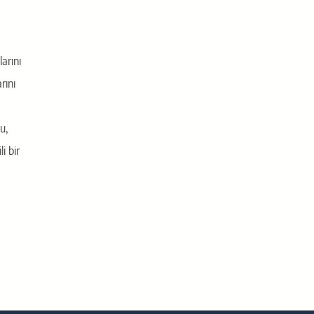
arını
rını
u,
i bir