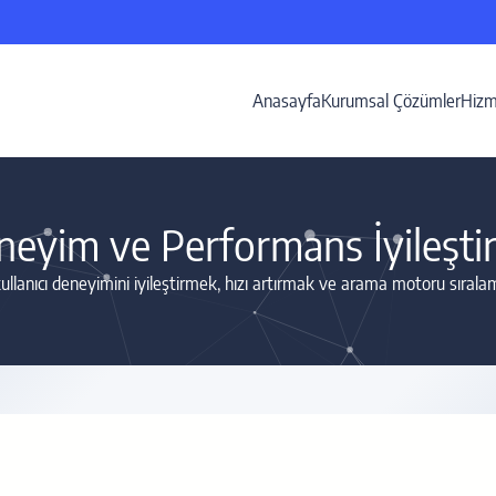
Anasayfa
Kurumsal Çözümler
Hizm
neyim ve Performans İyileşti
llanıcı deneyimini iyileştirmek, hızı artırmak ve arama motoru sırala