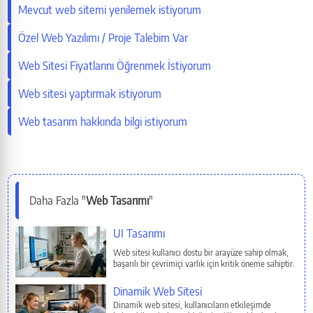
X (Twitter)
Mevcut web sitemi yenilemek istiyorum
Özel Web Yazılımı / Proje Talebim Var
Facebook
Web Sitesi Fiyatlarını Öğrenmek İstiyorum
LinkedIn
Web sitesi yaptırmak istiyorum
Web tasarım hakkında bilgi istiyorum
WhatsApp
Telegram
Daha Fazla "
Web Tasarımı
"
Reddit
İlgili Sayfalar
UI Tasarımı
Pinterest
Web sitesi kullanıcı dostu bir arayüze sahip olmak,
başarılı bir çevrimiçi varlık için kritik öneme sahiptir.
E-Mail
Dinamik Web Sitesi
Dinamik web sitesi, kullanıcıların etkileşimde