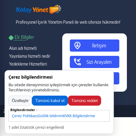
Profesyonel İçerik Yönetim Paneli ile web sitenize hükmedin!
Ek Bilgiler
person_pin_circle
İletişim
Alan adı hizmeti
Yayınlama hizmeti nedir
phone_callback
Sizi Arayalım
Yedekleme Hizmetleri
Garanti ve destek
ads_click
Çerez bilgilendirmesi
Teklif Talebi
Gecikme durumu
Bu sitede deneyiminizi iyileştirmek için çerezler kullanılır.
Yasal Bilgiler
Tercihlerinizi yönetebilirsiniz.
Özelleştir
Tümünü kabul et
Tümünü reddet
2010 - 2026
Doğru Nokta
Bilişim tarafından tasarlanmıştır.
Çerez Politikası
Gizlilik bildirimi
KVKK Bilgilendirme
Tercihleri kaydet
1 adet İstatistik çerezi engellendi