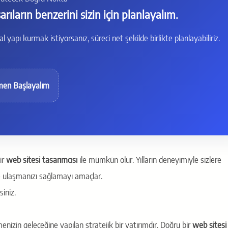
rıların benzerini sizin için planlayalım.
al yapı kurmak istiyorsanız, süreci net şekilde birlikte planlayabiliriz.
en Başlayalım
ir
web sitesi tasarımcısı
ile mümkün olur. Yılların deneyimiyle sizlere
 ulaşmanızı sağlamayı amaçlar.
siniz.
nizin geleceğine yapılan stratejik bir yatırımdır. Doğru bir
web sitesi