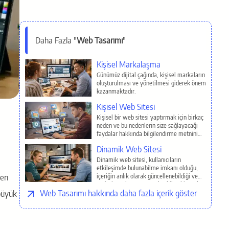
Daha Fazla "
Web Tasarımı
"
İlgili Sayfalar
Kişisel Markalaşma
Günümüz dijital çağında, kişisel markaların
oluşturulması ve yönetilmesi giderek önem
kazanmaktadır.
Kişisel Web Sitesi
Kişisel bir web sitesi yaptırmak için birkaç
neden ve bu nedenlerin size sağlayacağı
faydalar hakkında bilgilendirme metnini
aşağıda bulabilirsiniz.
Dinamik Web Sitesi
Dinamik web sitesi, kullanıcıların
etkileşimde bulunabilme imkanı olduğu,
içeriğin anlık olarak güncellenebildiği ve
ven
veritabanıyla entegre çalışabilen bir web
Web Tasarımı
sitesidir.
 büyük