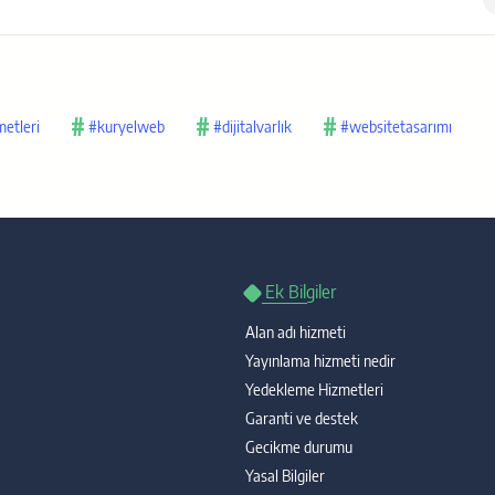
etleri
#kuryelweb
#dijitalvarlık
#websitetasarımı
LinkedIn
Ek Bilgiler
Reddit
Alan adı hizmeti
Yayınlama hizmeti nedir
Copy
Yedekleme Hizmetleri
Garanti ve destek
Gecikme durumu
Yasal Bilgiler