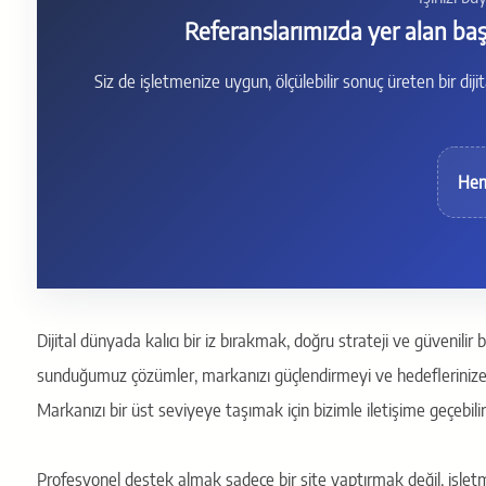
Referanslarımızda yer alan başa
Siz de işletmenize uygun, ölçülebilir sonuç üreten bir dijit
Hem
Dijital dünyada kalıcı bir iz bırakmak, doğru strateji ve güvenilir b
sunduğumuz çözümler, markanızı güçlendirmeyi ve hedeflerinize
Markanızı bir üst seviyeye taşımak için bizimle iletişime geçebilir
Profesyonel destek almak sadece bir site yaptırmak değil, işletme