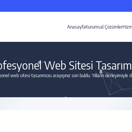
Anasayfa
Kurumsal Çözümler
Hizm
ofesyonel Web Sitesi Tasarımc
nel web sitesi tasarımcısı arayışınız son buldu. Yılların deneyimiyle do