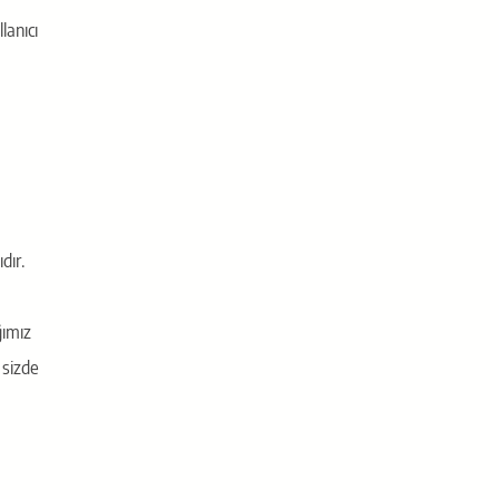
lanıcı
dır.
ğımız
 sizde