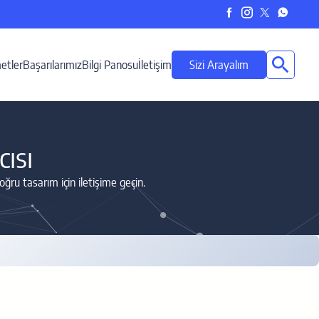
etler
Başarılarımız
Bilgi Panosu
İletişim
Sizi Arayalım
ısı
ğru tasarım için iletişime geçin.