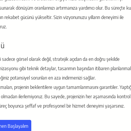
im sunarak dönüşüm oranlarınızı artırmanıza yardımcı olur. Bu süreçte kul
rekabet gücünü yükseltir. Sizin vizyonunuzu yılların deneyimi ile
ruz.
lü
zi sadece görsel olarak değil, stratejik açıdan da en doğru şekilde
izasyonu gibi teknik detaylar, tasarımın başından itibaren planlanmalı
iniz potansiyel sorunları en aza indirmenizi sağlar.
izmaları, projenin beklentilere uygun tamamlanmasını garantiler. Yaptı
ız olmadan ilerlemiyoruz. Bu sayede, projenizin her aşamasında kontrol
üreç boyunca şeffaf ve profesyonel bir hizmet deneyimi yaşarsınız.
en Başlayalım