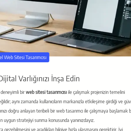
l Web Sitesi Tasarımcısı
jital Varlığınızı İnşa Edin
 deneyimli bir
web sitesi tasarımcısı
ile çalışmak projenizin temelini
ildir; aynı zamanda kullanıcıların markanızla etkileşime girdiği ve gü
larınızı doğru anlayan teribeli bir web tasarımcı ile çalışmaya başlamak
za en uygun stratejiyi sunma konusunda yanınızdayız.
ca gezebilmesini ve aradıkları bilgiye hızla ulaşmasını gerektirir. İyi