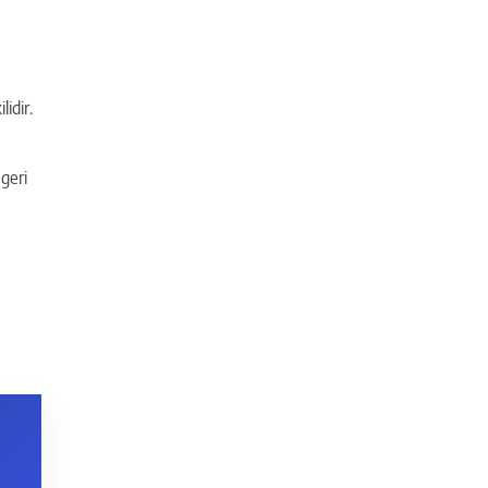
idir.
geri