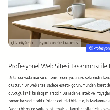
İşinizi Büyütecek Profesyonel Web Sitesi Tasarımcısı
Profesyone
Profesyonel Web Sitesi Tasarımcısı ile Di
Dijital dünyada markanızı temsil eden yüzünüzü şekillendirirken,
oluşturur. Bir web sitesi sadece estetik görünümünden ibaret değ
duyduğu kritik bir iletişim aracıdır. Bu nedenle, istek ve ihtiyaç
zaman kazandıracaktır. Yılların getirdiği birikimle, ihtiyaçlarını
Başarılı bir online varlık oluşturmak, kullanıcıların sitenizde kolay