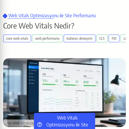
Web Vitals Optimizasyonu ile Site Performansı
Core Web Vitals Nedir?
core web vitals
web performansı
kullanıcı deneyimi
CL
Web Vitals
Core Web Vitals Optimizasyonu
Optimizasyonu ile Site