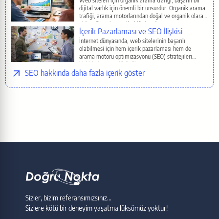
Web siteleri için organik arama trafiği, başarılı bir
dijital varlık için önemli bir unsurdur. Organik arama
trafiği, arama motorlarından doğal ve organik olarak
elde edilen ziyaretçileri ifade eder.
İçerik Pazarlaması ve SEO İlişkisi
İnternet dünyasında, web sitelerinin başarılı
olabilmesi için hem içerik pazarlaması hem de
arama motoru optimizasyonu (SEO) stratejileri
birbirinden ayrı düşünülemez.
SEO
Sizler, bizim referansımızsınız...
Sizlere kötü bir deneyim yaşatma lüksümüz yoktur!