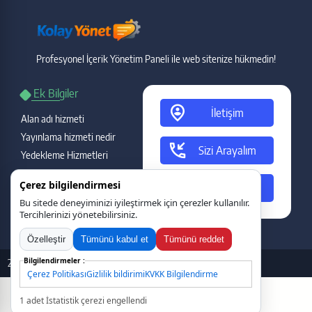
Profesyonel İçerik Yönetim Paneli ile web sitenize hükmedin!
Ek Bilgiler
person_pin_circle
İletişim
Alan adı hizmeti
Yayınlama hizmeti nedir
phone_callback
Sizi Arayalım
Yedekleme Hizmetleri
Garanti ve destek
ads_click
Çerez bilgilendirmesi
Teklif Talebi
Gecikme durumu
Bu sitede deneyiminizi iyileştirmek için çerezler kullanılır.
Yasal Bilgiler
Tercihlerinizi yönetebilirsiniz.
Özelleştir
Tümünü kabul et
Tümünü reddet
2010 - 2026
Doğru Nokta
Bilişim tarafından tasarlanmıştır.
Çerez Politikası
Gizlilik bildirimi
KVKK Bilgilendirme
Tercihleri kaydet
1 adet İstatistik çerezi engellendi