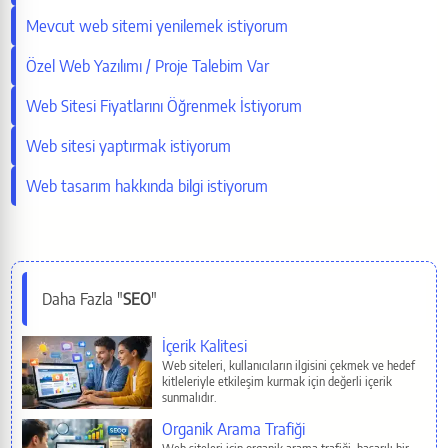
Facebook
Mevcut web sitemi yenilemek istiyorum
LinkedIn
Özel Web Yazılımı / Proje Talebim Var
Web Sitesi Fiyatlarını Öğrenmek İstiyorum
WhatsApp
Web sitesi yaptırmak istiyorum
Telegram
Web tasarım hakkında bilgi istiyorum
Reddit
Pinterest
Daha Fazla "
SEO
"
E-Mail
İlgili Sayfalar
İçerik Kalitesi
Web siteleri, kullanıcıların ilgisini çekmek ve hedef
kitleleriyle etkileşim kurmak için değerli içerik
Copy
sunmalıdır.
Organik Arama Trafiği