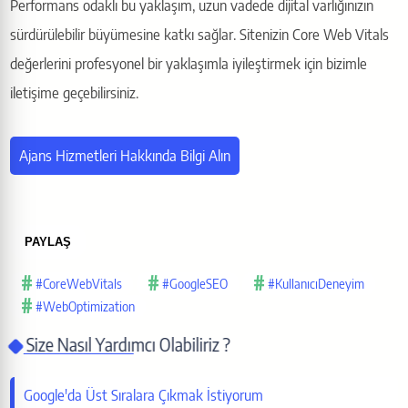
Performans odaklı bu yaklaşım, uzun vadede dijital varlığınızın
sürdürülebilir büyümesine katkı sağlar. Sitenizin Core Web Vitals
değerlerini profesyonel bir yaklaşımla iyileştirmek için bizimle
iletişime geçebilirsiniz.
Ajans Hizmetleri Hakkında Bilgi Alın
PAYLAŞ
#CoreWebVitals
#GoogleSEO
#KullanıcıDeneyim
#WebOptimization
Bu sayfayı paylaş
Size Nasıl Yardımcı Olabiliriz ?
X (Twitter)
Google'da Üst Sıralara Çıkmak İstiyorum