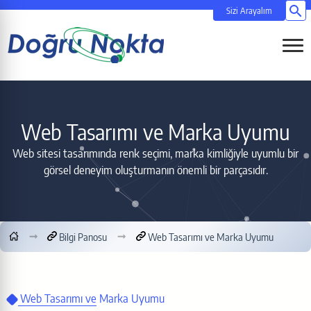
Si
Menüy
Web Tasarımı ve Marka Uyumu
Web sitesi tasarımında renk seçimi, marka kimliğiyle uyumlu bir
görsel deneyim oluşturmanın önemli bir parçasıdır.
Bilgi Panosu
Web Tasarımı ve Marka Uyumu
Web Tasarımı ve Marka Uyumu