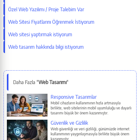
Özel Web Yazılımı / Proje Talebim Var
Facebook
Web Sitesi Fiyatlarını Öğrenmek İstiyorum
LinkedIn
Web sitesi yaptırmak istiyorum
Web tasarım hakkında bilgi istiyorum
WhatsApp
Telegram
Daha Fazla "
Web Tasarımı
"
Reddit
İlgili Sayfalar
Responsive Tasarımlar
Pinterest
Mobil cihazların kullanımının hızla artmasıyla
birlikte, web sitelerinin mobil uyumluluğu ve duyarlı
tasarımı büyük bir önem kazanmıştır.
E-Mail
Güvenlik ve Gizlilik
Web güvenliği ve veri gizliliği, günümüzde internet
kullanımının yaygınlaşmasıyla birlikte büyük önem
Copy
kazanmıştır.