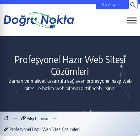
Si
Menüy
Profesyonel Hazır Web Sitesi
Çözümleri
Zaman ve maliyet tasarrufu sağlayan profesyonel hazır web
sitesi ile hızlıca web sitenizi aktif edebilirsiniz.
Bilgi Panosu
Profesyonel Hazır Web Sitesi Çözümleri