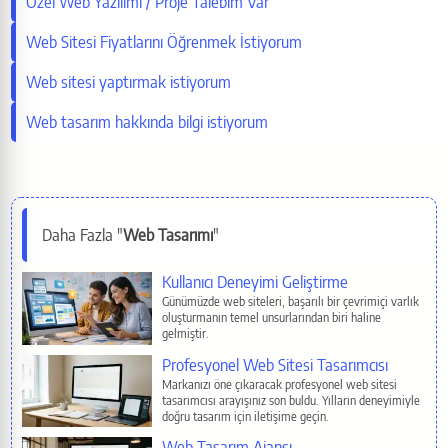
Özel Web Yazılımı / Proje Talebim Var
Facebook
Web Sitesi Fiyatlarını Öğrenmek İstiyorum
LinkedIn
Web sitesi yaptırmak istiyorum
Web tasarım hakkında bilgi istiyorum
WhatsApp
Telegram
Daha Fazla "
Web Tasarımı
"
Reddit
İlgili Sayfalar
Kullanıcı Deneyimi Geliştirme
Pinterest
Günümüzde web siteleri, başarılı bir çevrimiçi varlık
oluşturmanın temel unsurlarından biri haline
gelmiştir.
E-Mail
Profesyonel Web Sitesi Tasarımcısı
Markanızı öne çıkaracak profesyonel web sitesi
tasarımcısı arayışınız son buldu. Yılların deneyimiyle
Copy
doğru tasarım için iletişime geçin.
Web Tasarım Ajansı